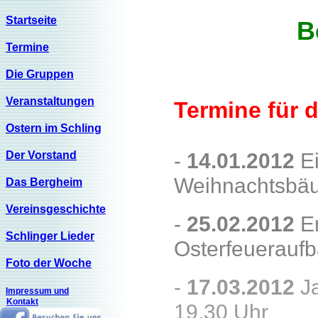
Startseite
B
Termine
Die Gruppen
Veranstaltungen
Termine für 
Ostern im Schling
Der Vorstand
-
14.01.2012
Ei
Weihnachtsbäu
Das Bergheim
Vereinsgeschichte
-
25.02.2012
Er
Schlinger Lieder
Osterfeueraufb
Foto der Woche
-
17.03.2012
Ja
Impressum und
Kontakt
19.30 Uhr