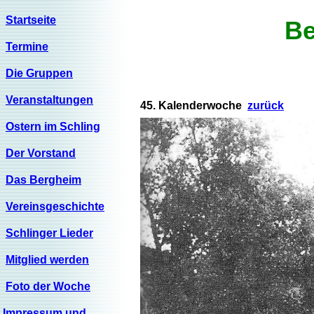
Startseite
Be
Termine
Die Gruppen
Veranstaltungen
45. Kalenderwoche
zurück
Ostern im Schling
Der Vorstand
Das Bergheim
Vereinsgeschichte
Schlinger Lieder
Mitglied werden
Foto der Woche
Impressum und