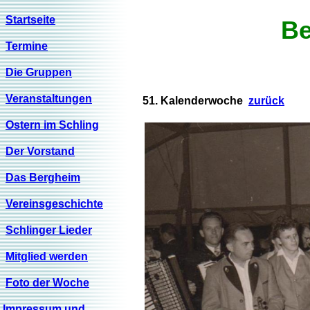
Startseite
Be
Termine
Die Gruppen
Veranstaltungen
51. Kalenderwoche
zurück
Ostern im Schling
Der Vorstand
Das Bergheim
Vereinsgeschichte
Schlinger Lieder
Mitglied werden
Foto der Woche
Impressum und