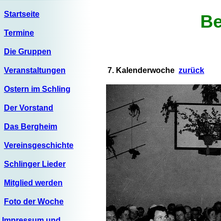
Startseite
Be
Termine
Die Gruppen
Veranstaltungen
7. Kalenderwoche
zurück
Ostern im Schling
Der Vorstand
Das Bergheim
Vereinsgeschichte
Schlinger Lieder
Mitglied werden
Foto der Woche
Impressum und