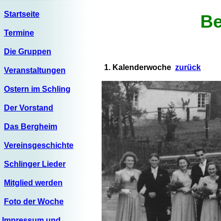
Startseite
Be
Termine
Die Gruppen
1. Kalenderwoche
zurück
Veranstaltungen
Ostern im Schling
Der Vorstand
Das Bergheim
Vereinsgeschichte
Schlinger Lieder
Mitglied werden
Foto der Woche
Impressum und