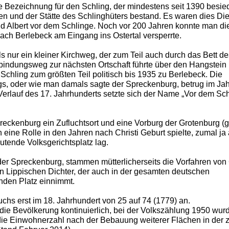
te Bezeichnung für den Schling, der mindestens seit 1390 besiede
n und der Stätte des Schlinghüters bestand. Es waren dies Die
d Albert vor dem Schlinge. Noch vor 200 Jahren konnte man die
ach Berlebeck am Eingang ins Ostertal versperrte.
s nur ein kleiner Kirchweg, der zum Teil auch durch das Bett de
rbindungsweg zur nächsten Ortschaft führte über den Hangstein
Schling zum größten Teil politisch bis 1935 zu Berlebeck. Die
s, oder wie man damals sagte der Spreckenburg, betrug im Ja
Verlauf des 17. Jahrhunderts setzte sich der Name „Vor dem Schl
reckenburg ein Zufluchtsort und eine Vorburg der Grotenburg (
h eine Rolle in den Jahren nach Christi Geburt spielte, zumal j
tende Volksgerichtsplatz lag.
 der Spreckenburg, stammen mütterlicherseits die Vorfahren von 
n Lippischen Dichter, der auch in der gesamten deutschen
nden Platz einnimmt.
hs erst im 18. Jahrhundert von 25 auf 74 (1779) an.
die Bevölkerung kontinuierlich, bei der Volkszählung 1950 wur
die Einwohnerzahl nach der Bebauung weiterer Flächen in der 