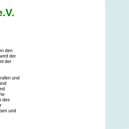
.V.
en den
wird der
mt der
Grafen und
und
und
che
n des
r
äben und