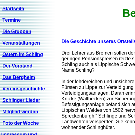
Startseite
Be
Termine
Die Gruppen
Die Geschichte unseres Ortsteil
Veranstaltungen
Drei Lehrer aus Bremen sollen de
Ostern im Schling
geringen Pensionspreisen reizte si
Schling auch als Lippische Schwe
Der Vorstand
Name Schling?
Das Bergheim
In der fehdereichen und unsicheren
Fürsten zu Lippe zur Verteidigung
Vereinsgeschichte
Verteidigungsanlagen. Daran eri
Knicke (Wallhecken) zur Sicherun
Schlinger Lieder
Befestigungsanlage befand sich a
Lippischen Waldes von 1502 hervor
Mitglied werden
Spreckenburgh.“ Schlinge und Sch
Landwehren versperrten. Sie konn
Foto der Woche
wohnender Schlinghüter.
Impressum und