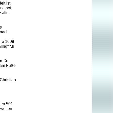
lt ist
rkshof,
 alte
s
 nach
hre 1609
ing“ für
große
a am Fuße
Christian
den 501
zweiten