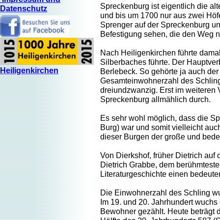
Spreckenburg ist eigentlich die al
Datenschutz
und bis um 1700 nur aus zwei Höfe
Sprenger auf der Spreckenburg un
Befestigung sehen, die den Weg n
Nach Heiligenkirchen führte damal
Silberbaches führte. Der Hauptve
Heiligenkirchen
Berlebeck. So gehörte ja auch der 
Gesamteinwohnerzahl des Schling
dreiundzwanzig. Erst im weiteren 
Spreckenburg allmählich durch.
Es sehr wohl möglich, dass die Sp
Burg) war und somit vielleicht auc
dieser Burgen der große und bedeu
Von Dierkshof, früher Dietrich auf
Dietrich Grabbe, dem berühmteste
Literaturgeschichte einen bedeute
Die Einwohnerzahl des Schling wuc
Im 19. und 20. Jahrhundert wuchs 
Bewohner gezählt. Heute beträgt 