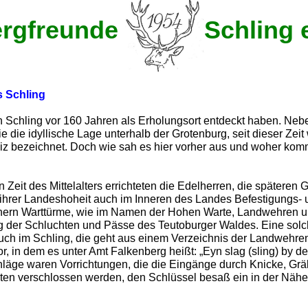
rgfreunde
Schling e
s Schling
n Schling vor 160 Jahren als Erholungsort entdeckt haben. Neb
e die idyllische Lage unterhalb der Grotenburg, seit dieser Zeit 
iz bezeichnet. Doch wie sah es hier vorher aus und woher kom
 Zeit des Mittelalters errichteten die Edelherren, die späteren 
 ihrer Landeshoheit auch im Inneren des Landes Befestigungs- 
nnern Warttürme, wie im Namen der Hohen Warte, Landwehren 
g der Schluchten und Pässe des Teutoburger Waldes. Eine sol
uch im Schling, die geht aus einem Verzeichnis der Landwehre
, in dem es unter Amt Falkenberg heißt: „Eyn slag (sling) by de
läge waren Vorrichtungen, die die Eingänge durch Knicke, Gr
ten verschlossen werden, den Schlüssel besaß ein in der Nähe