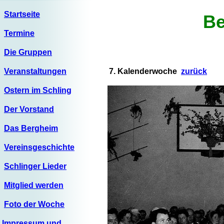
Startseite
Be
Termine
Die Gruppen
Veranstaltungen
7. Kalenderwoche
zurück
Ostern im Schling
Der Vorstand
Das Bergheim
Vereinsgeschichte
Schlinger Lieder
Mitglied werden
Foto der Woche
Impressum und