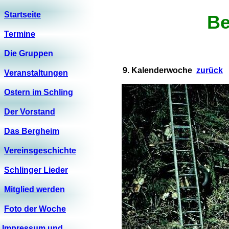
Startseite
Be
Termine
Die Gruppen
9. Kalenderwoche
zurück
Veranstaltungen
Ostern im Schling
Der Vorstand
Das Bergheim
Vereinsgeschichte
Schlinger Lieder
Mitglied werden
Foto der Woche
Impressum und