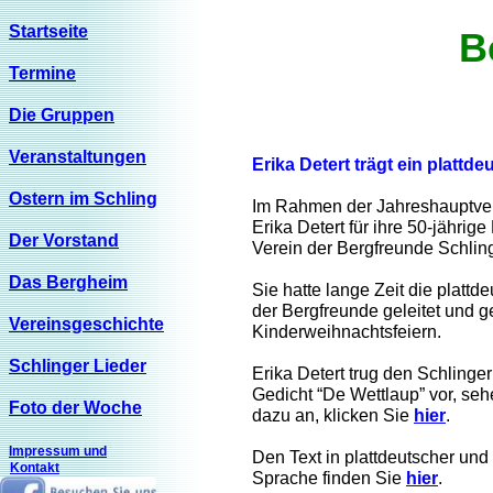
Startseite
B
Termine
Die Gruppen
Veranstaltungen
Erika Detert trägt ein plattd
Ostern im Schling
Im Rahmen der Jahreshauptv
Erika Detert für ihre 50-jährige
Der Vorstand
Verein der Bergfreunde Schlin
Das Bergheim
Sie hatte lange Zeit die platt
der Bergfreunde geleitet und ge
Vereinsgeschichte
Kinderweihnachtsfeiern.
Schlinger Lieder
Erika Detert trug den Schlinge
Gedicht “De Wettlaup” vor, seh
Foto der Woche
dazu an, klicken Sie
hier
.
Impressum und
Den Text in plattdeutscher un
Kontakt
Sprache finden Sie
hier
.