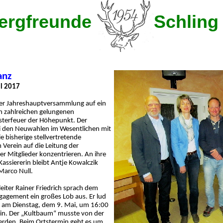
ergfreunde
Schling 
anz
l 2017
rer Jahreshauptversammlung auf ein
en zahlreichen gelungenen
sterfeuer der Höhepunkt. Der
i den Neuwahlen im Wesentlichen mit
ie bisherige stellvertretende
Verein auf die Leitung der
 Mitglieder konzentrieren. An ihre
ssiererin bleibt Antje Kowalczik
 Marco Null.
iter Rainer Friedrich sprach dem
ngagement ein großes Lob aus. Er lud
in am Dienstag, dem 9. Mai, um 16:00
 ein. Der „Kultbaum“ musste von der
werden. Beim Ortstermin geht es um