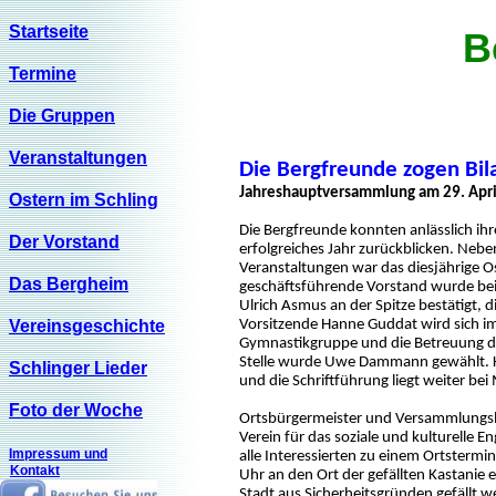
Startseite
B
Termine
Die Gruppen
Veranstaltungen
Die Bergfreunde zogen Bil
Jahreshauptversammlung am 29. Apri
Ostern im Schling
Die Bergfreunde konnten anlässlich ih
Der Vorstand
erfolgreiches Jahr zurückblicken. Neb
Veranstaltungen war das diesjährige O
Das Bergheim
geschäftsführende Vorstand wurde be
Ulrich Asmus an der Spitze bestätigt, d
Vereinsgeschichte
Vorsitzende Hanne Guddat wird sich im 
Gymnastikgruppe und die Betreuung der
Stelle wurde Uwe Dammann gewählt. Ka
Schlinger Lieder
und die Schriftführung liegt weiter bei
Foto der Woche
Ortsbürgermeister und Versammlungsle
Verein für das soziale und kulturelle E
Impressum und
alle Interessierten zu einem Ortsterm
Kontakt
Uhr an den Ort der gefällten Kastanie
Stadt aus Sicherheitsgründen gefällt 