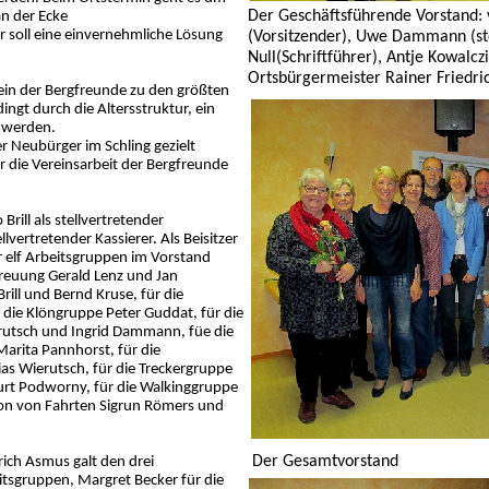
Der Geschäftsführende Vorstand: v
an der Ecke
 soll eine einvernehmliche Lösung
(Vorsitzender), Uwe Dammann (ste
Null(Schriftführer), Antje Kowalczi
Ortsbürgermeister Rainer Friedri
rein der Bergfreunde zu den größten
ngt durch die Altersstruktur, ein
t werden.
r Neubürger im Schling gezielt
ür die Vereinsarbeit der Bergfreunde
rill als stellvertretender
lvertretender Kassierer. Als Beisitzer
er elf Arbeitsgruppen im Vorstand
reuung Gerald Lenz und Jan
rill und Bernd Kruse, für die
die Klöngruppe Peter Guddat, für die
utsch und Ingrid Dammann, füe die
rita Pannhorst, für die
s Wierutsch, für die Treckergruppe
rt Podworny, für die Walkinggruppe
ion von Fahrten Sigrun Römers und
Der Gesamtvorstand
rich Asmus galt den drei
tsgruppen, Margret Becker für die