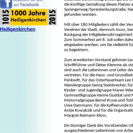
die künftige Gestaltung dieses Platzes 
Sprengerweg/Spreckenburgstraße, hier
gefunden werden.
Mit über 180 Mitgliedern zählt der Ve
Heiligenkirchen
Vereinen der Stadt, dennoch muss, bedi
Rückgang der Mitgliederzahl registrier
Zum Sommerfest am 8. Juli sollen dahe
eingeladen werden, um Sie vielleicht f
zu begeistern.
Zum erweiterten Vorstand gehören Leo B
Schriftführer und Dieter Klemme als stel
sind auch die Leiterinnen und Leiter d
vertreten. Für die Haus- und Grundbet
Penkwitt, für das Osterfeuerteam Leo B
Wandergruppe Georg Steinbrecher, für 
Kinder- und Jugendgruppe Maren Wier
Gymnastikgruppe Hanne Guddat und Ma
Motorradgruppe Bernd Kruse und Tobia
Uwe Dammann, für die Kaffeerunde Ku
Antje Kowalczik und für die Organisat
Margret Reimann-Kloss.
Ein blumiger Dank des Vorsitzenden Ul
ausgeschiedenen Leiterinnen von Arbei