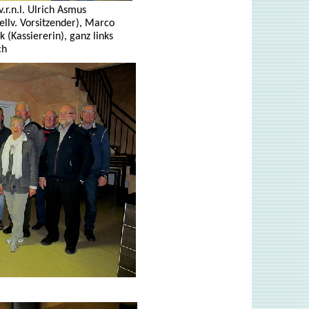
.r.n.l. Ulrich Asmus
llv. Vorsitzender), Marco
k (Kassiererin), ganz links
ch