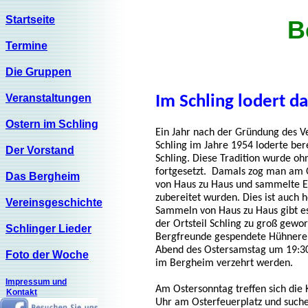
Startseite
B
Termine
Die Gruppen
Veranstaltungen
Im Schling lodert d
Ostern im Schling
Ein Jahr nach der Gründung des V
Schling im Jahre 1954 loderte ber
Der Vorstand
Schling. Diese Tradition wurde o
fortgesetzt. Damals zog man am 
Das Bergheim
von Haus zu Haus und sammelte E
zubereitet wurden. Dies ist auch h
Vereinsgeschichte
Sammeln von Haus zu Haus gibt es
der Ortsteil Schling zu groß gew
Schlinger Lieder
Bergfreunde gespendete Hühnerei
Abend des Ostersamstag um 19:30
Foto der Woche
im Bergheim verzehrt werden.
Impressum und
Am Ostersonntag treffen sich die
Kontakt
Uhr am Osterfeuerplatz und such