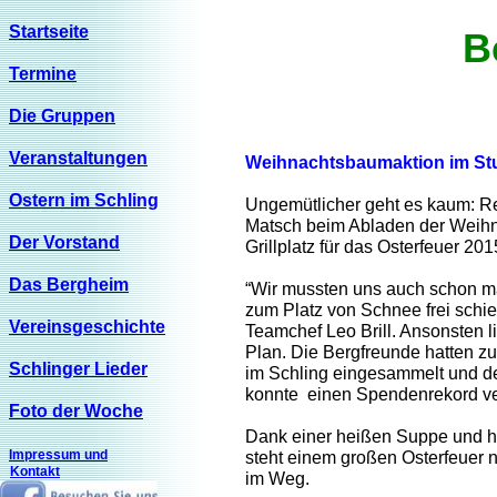
Startseite
B
Termine
Die Gruppen
Veranstaltungen
Weihnachtsbaumaktion im St
Ostern im Schling
Ungemütlicher geht es kaum: R
Matsch beim Abladen der Wei
Der Vorstand
Grillplatz für das Osterfeuer 201
Das Bergheim
“Wir mussten uns auch schon m
zum Platz von Schnee frei schie
Vereinsgeschichte
Teamchef Leo Brill. Ansonsten li
Plan. Die Bergfreunde hatten z
Schlinger Lieder
im Schling eingesammelt und d
konnte einen Spendenrekord ve
Foto der Woche
Dank einer heißen Suppe und 
Impressum und
steht einem großen Osterfeuer 
Kontakt
im Weg.