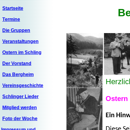
Startseite
Be
Termine
Die Gruppen
Veranstaltungen
Ostern im Schling
Der Vorstand
Das Bergheim
Herzlic
Vereinsgeschichte
Schlinger Lieder
Ostern
Mitglied werden
Ein Hinw
Foto der Woche
Diese Se
Impressum und