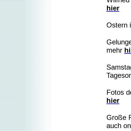
Wilfried
hier
Ostern 
Gelunge
mehr
hi
Samstag
Tageso
Fotos de
hier
Große R
auch on