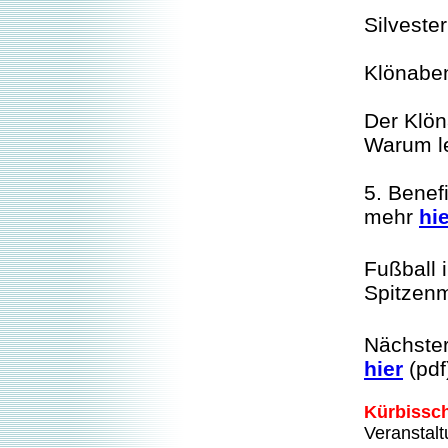
Silveste
Klönaben
Der Klön
Warum l
5. Benef
mehr
hi
Fußball 
Spitzen
Nächster
hier
(pdf
Kürbissch
Veranstal