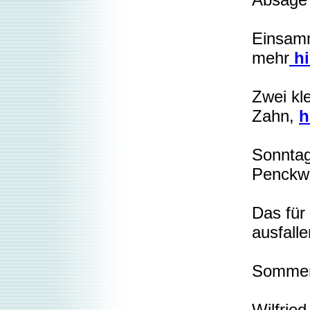
Absage 
Einsamm
mehr
hi
Zwei kl
Zahn,
h
Sonntag
Penckwi
Das für
ausfalle
Sommer