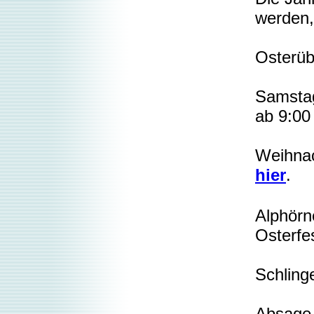
werden
Osterüb
Samsta
ab 9:00
Weihnac
hier
.
Alphörne
Osterfe
Schling