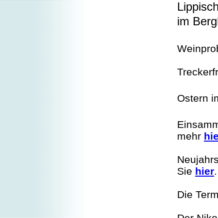
Lippisc
im Ber
Weinpro
Treckerf
Ostern i
Einsamm
mehr
hi
Neujahrs
Sie
hier
.
Die Term
Der Niko