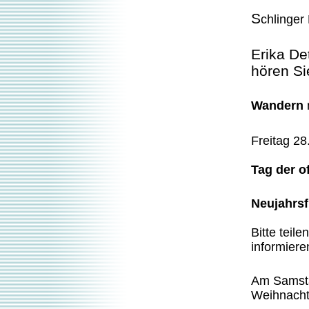
S
chlinger
Erika De
hören S
Wandern
Freitag 28
Tag der o
Neujahrs
Bitte teile
informiere
Am Samsta
Weihnacht